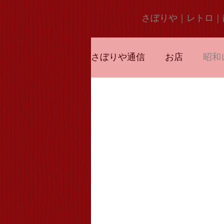
さぼりや｜レトロ｜
さぼりや通信
お店
昭和