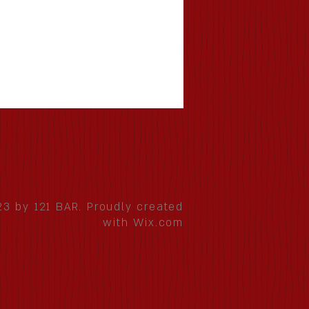
3 by 121 BAR. Proudly created
with
Wix.com