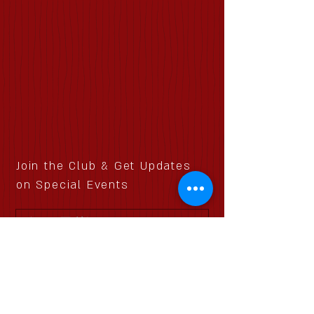
Join the Club & Get Updates
on Special Events
配信登録