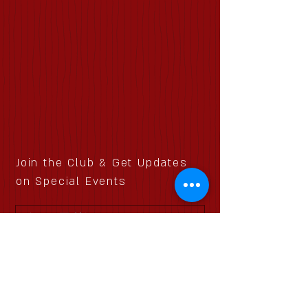
Join the Club & Get Updates
on Special Events
配信登録