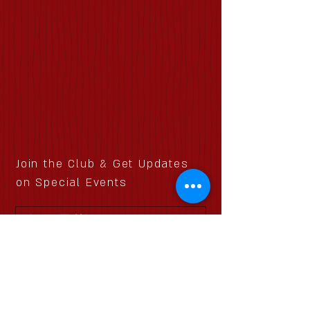
Join the Club & Get Updates
on Special Events
配信登録