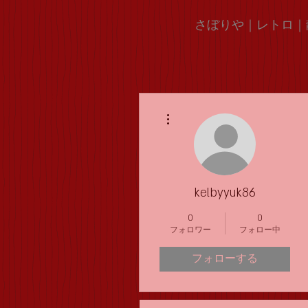
さぼりや｜レトロ｜
その他
kelbyyuk86
0
0
フォロワー
フォロー中
フォローする